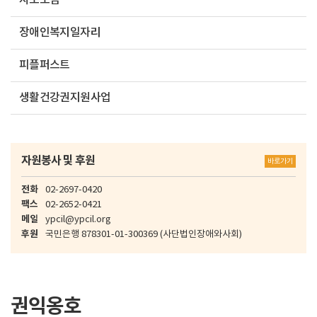
자조모임
장애인복지일자리
피플퍼스트
생활건강권지원사업
자원봉사 및 후원
바로가기
전화
02-2697-0420
팩스
02-2652-0421
메일
ypcil@ypcil.org
후원
국민은행
878301-01-300369
(사단법인장애와사회)
권익옹호