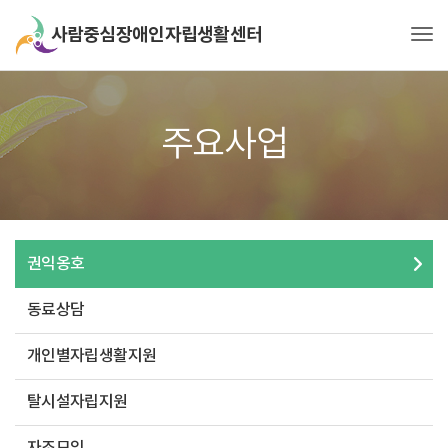
Tog
주요사업
권익옹호
동료상담
개인별자립생활지원
탈시설자립지원