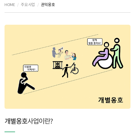
HOME
주요사업
권익옹호
개별옹호
사업이란?