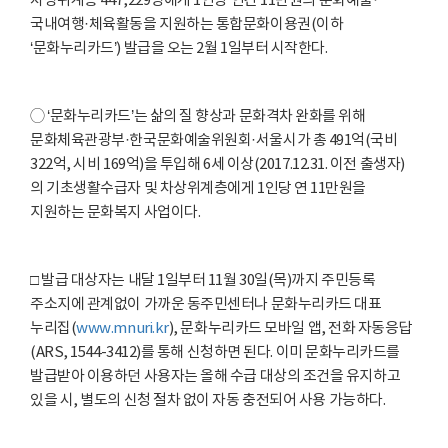
차상위계층 447,229명에게 1인당 연간 11만원의 문화예술·
국내여행·체육활동을 지원하는 통합문화이용권(이하
‘문화누리카드’) 발급을 오는 2월 1일부터 시작한다.
◯ ‘문화누리카드’는 삶의 질 향상과 문화격차 완화를 위해
문화체육관광부·한국문화예술위원회·서울시가 총 491억(국비
322억, 시비 169억)을 투입해 6세 이상(2017.12.31. 이전 출생자)
의 기초생활수급자 및 차상위계층에게 1인당 연 11만원을
지원하는 문화복지 사업이다.
□ 발급 대상자는 내달 1일부터 11월 30일(목)까지 주민등록
주소지에 관계없이 가까운 동주민센터나 문화누리카드 대표
누리집(
www.mnuri.kr
), 문화누리카드 모바일 앱, 전화 자동응답
(ARS, 1544-3412)를 통해 신청하면 된다. 이미 문화누리카드를
발급받아 이용하던 사용자는 올해 수급 대상의 조건을 유지하고
있을 시, 별도의 신청 절차 없이 자동 충전되어 사용 가능하다.