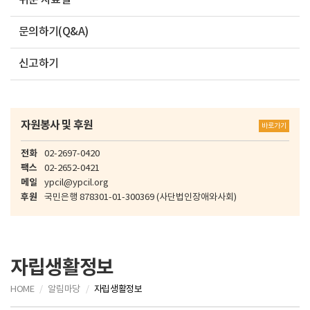
쉬운 자료실
문의하기(Q&A)
신고하기
자원봉사 및 후원
바로가기
전화
02-2697-0420
팩스
02-2652-0421
메일
ypcil@ypcil.org
후원
국민은행
878301-01-300369
(사단법인장애와사회)
자립생활정보
HOME
알림마당
자립생활정보