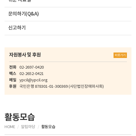
쉬운 자료실
문의하기(Q&A)
신고하기
자원봉사 및 후원
바로가기
전화
02-2697-0420
팩스
02-2652-0421
메일
ypcil@ypcil.org
후원
국민은행
878301-01-300369
(사단법인장애와사회)
활동모습
HOME
알림마당
활동모습