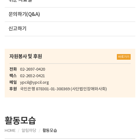
쉬운 자료실
문의하기(Q&A)
신고하기
자원봉사 및 후원
바로가기
전화
02-2697-0420
팩스
02-2652-0421
메일
ypcil@ypcil.org
후원
국민은행
878301-01-300369
(사단법인장애와사회)
활동모습
HOME
알림마당
활동모습