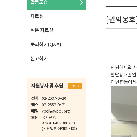
활동모습
자료실
[권익옹호]
쉬운 자료실
문의하기(Q&A)
신고하기
안녕하세요. 
발달장애인 일
이번 활동에서
자원봉사 및 후원
바로가기
전화
02-2697-0420
팩스
02-2652-0421
메일
ypcil@ypcil.org
후원
국민은행
878301-01-300369
(사단법인장애와사회)