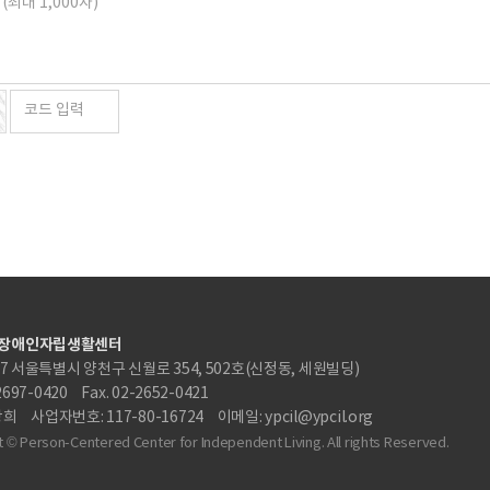
장애인자립생활센터
87 서울특별시 양천구 신월로 354, 502호(신정동, 세원빌딩)
-2697-0420
Fax. 02-2652-0421
상희
사업자번호: 117-80-16724
이메일: ypcil@ypcil.org
 © Person-Centered Center for Independent Living. All rights Reserved.