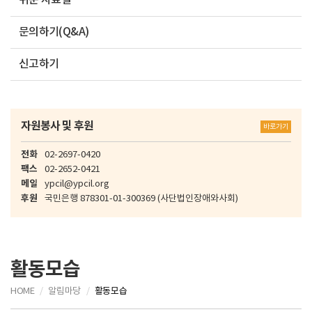
쉬운 자료실
문의하기(Q&A)
신고하기
자원봉사 및 후원
바로가기
전화
02-2697-0420
팩스
02-2652-0421
메일
ypcil@ypcil.org
후원
국민은행
878301-01-300369
(사단법인장애와사회)
활동모습
HOME
알림마당
활동모습