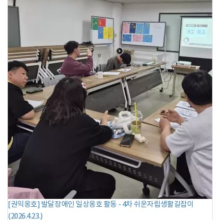
[권익옹호] 발달장애인 일상옹호 활동 - 4차 쉬운자립생활길잡이
(2026.4.23.)